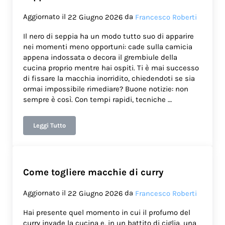
Aggiornato il
da
22 Giugno 2026
Francesco Roberti
Il nero di seppia ha un modo tutto suo di apparire
nei momenti meno opportuni: cade sulla camicia
appena indossata o decora il grembiule della
cucina proprio mentre hai ospiti. Ti è mai successo
di fissare la macchia inorridito, chiedendoti se sia
ormai impossibile rimediare? Buone notizie: non
sempre è così. Con tempi rapidi, tecniche …
Leggi Tutto
Come togliere le macchie del nero di seppia
Come togliere macchie di curry
Aggiornato il
da
22 Giugno 2026
Francesco Roberti
Hai presente quel momento in cui il profumo del
curry invade la cucina e, in un battito di ciglia, una