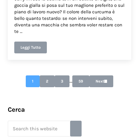
goccia gialla si posa sul tuo maglione preferito o sul
piano di lavoro nuovo? Il colore della curcuma è
bello quanto testardo: se non interveni subito,
diventa una macchia che sembra voler restare con
te …
Leggi Tutto
Come togliere macchie di curry
Interim pages omitted
…
1
2
3
59
Next
Page
Page
Page
Page
Sidebar
Cerca
Search this website
Submit search