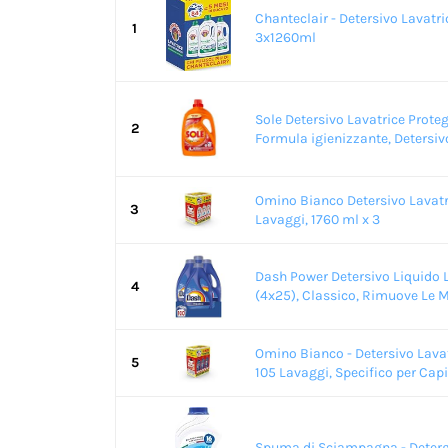
Chanteclair - Detersivo Lavatr
1
3x1260ml
Sole Detersivo Lavatrice Proteg
2
Formula igienizzante, Detersivo
Omino Bianco Detersivo Lavatri
3
Lavaggi, 1760 ml x 3
Dash Power Detersivo Liquido L
4
(4x25), Classico, Rimuove Le Ma
Omino Bianco - Detersivo Lavat
5
105 Lavaggi, Specifico per Capi 
Spuma di Sciampagna - Deterg