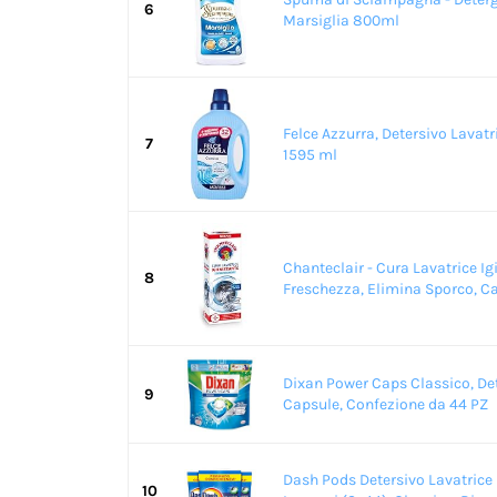
6
Marsiglia 800ml
Felce Azzurra, Detersivo Lavatr
7
1595 ml
Chanteclair - Cura Lavatrice Ig
8
Freschezza, Elimina Sporco, Cal
Dixan Power Caps Classico, Det
9
Capsule, Confezione da 44 PZ
Dash Pods Detersivo Lavatrice 
10