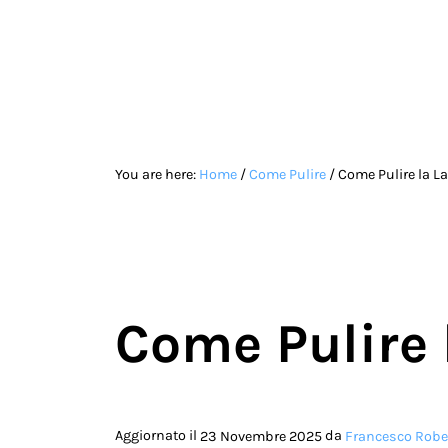
Skip to main content
Skip to site footer
You are here:
Home
/
Come Pulire
/
Come Pulire la La
Come Pulire 
Aggiornato il
da
23 Novembre 2025
Francesco Robe