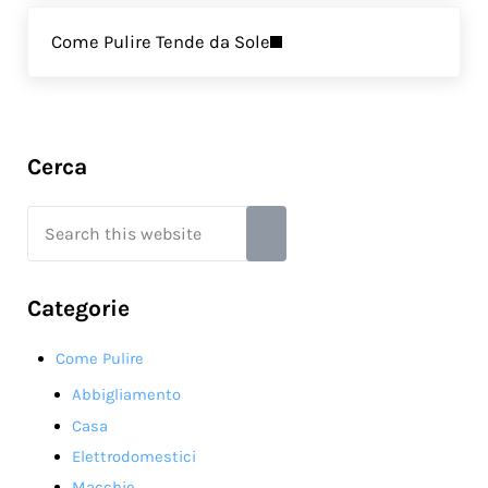
Next Post:
Come Pulire Tende da Sole
Sidebar
Cerca
Search this website
Submit search
Categorie
Come Pulire
Abbigliamento
Casa
Elettrodomestici
Macchie