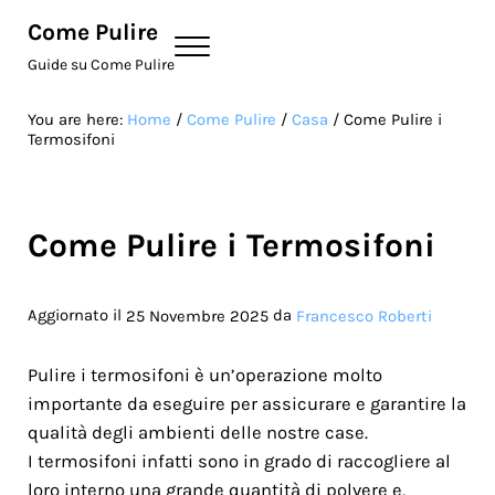
Skip to main content
Skip to site footer
Come Pulire
Menu
Guide su Come Pulire
You are here:
Home
/
Come Pulire
/
Casa
/
Come Pulire i
Termosifoni
Come Pulire i Termosifoni
Aggiornato il
da
25 Novembre 2025
Francesco Roberti
Pulire i termosifoni è un’operazione molto
importante da eseguire per assicurare e garantire la
qualità degli ambienti delle nostre case.
I termosifoni infatti sono in grado di raccogliere al
loro interno una grande quantità di polvere e,