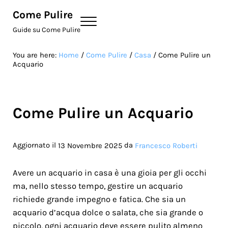
Skip to main content
Skip to site footer
Come Pulire
Menu
Guide su Come Pulire
You are here:
Home
/
Come Pulire
/
Casa
/
Come Pulire un
Acquario
Come Pulire un Acquario
Aggiornato il
da
13 Novembre 2025
Francesco Roberti
Avere un acquario in casa è una gioia per gli occhi
ma, nello stesso tempo, gestire un acquario
richiede grande impegno e fatica. Che sia un
acquario d’acqua dolce o salata, che sia grande o
piccolo, ogni acquario deve essere pulito almeno