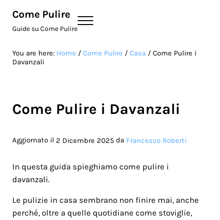
Skip to main content
Skip to site footer
Come Pulire
Menu
Guide su Come Pulire
You are here:
Home
/
Come Pulire
/
Casa
/
Come Pulire i
Davanzali
Come Pulire i Davanzali
Aggiornato il
da
2 Dicembre 2025
Francesco Roberti
In questa guida spieghiamo come pulire i
davanzali.
Le pulizie in casa sembrano non finire mai, anche
perché, oltre a quelle quotidiane come stoviglie,