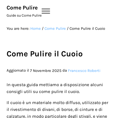
Skip to main content
Skip to site footer
Come Pulire
Menu
Guide su Come Pulire
You are here:
Home
/
Come Pulire
/
Come Pulire il Cuoio
Come Pulire il Cuoio
Aggiornato il
da
7 Novembre 2025
Francesco Roberti
In questa guida mettiamo a disposizione alcuni
consigli utili su come pulire il cuoio.
Il cuoio è un materiale molto diffuso, utilizzato per
il rivestimento di divani, di borse, di cinture e di
calzature, in modo particolare degli stivali, e viene