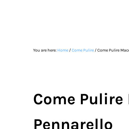
Skip to main content
Skip to site footer
You are here:
Home
/
Come Pulire
/
Come Pulire Macc
Come Pulire
Pennarello