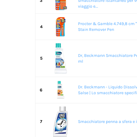
3
smacchiatore istantaneo per ve
viaggio e...
Procter & Gamble 4.749,8 cm "T
4
Stain Remover Pen
Dr, Beckmann Smacchiatore Pen
5
ml
Dr. Beckmann - Liquido Dissol
6
Salse | Lo smacchiatore specifi
7
Smacchiatore penna a sfera e i