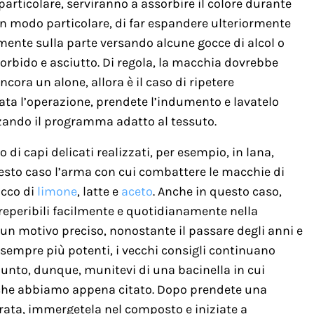
 particolare, serviranno a assorbire il colore durante
in modo particolare, di far espandere ulteriormente
mente sulla parte versando alcune gocce di alcol o
bido e asciutto. Di regola, la macchia dovrebbe
cora un alone, allora è il caso di ripetere
ata l’operazione, prendete l’indumento e lavatelo
zzando il programma adatto al tessuto.
 di capi delicati realizzati, per esempio, in lana,
 questo caso l’arma con cui combattere le macchie di
ucco di
limone
, latte e
aceto
. Anche in questo caso,
 reperibili facilmente e quotidianamente nella
 un motivo preciso, nonostante il passare degli anni e
sempre più potenti, i vecchi consigli continuano
punto, dunque, munitevi di una bacinella in cui
ti che abbiamo appena citato. Dopo prendete una
rata, immergetela nel composto e iniziate a