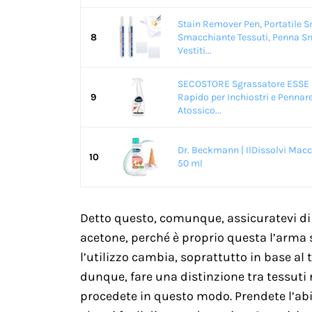
Stain Remover Pen, Portatile 
8
Smacchiante Tessuti, Penna S
Vestiti...
SECOSTORE Sgrassatore ESSE 
9
Rapido per Inchiostri e Pennare
Atossico...
Dr. Beckmann | IlDissolvi Macc
10
50 ml
Detto questo, comunque, assicuratevi di a
acetone, perché è proprio questa l’arma s
l’utilizzo cambia, soprattutto in base al 
dunque, fare una distinzione tra tessuti r
procedete in questo modo. Prendete l’abit