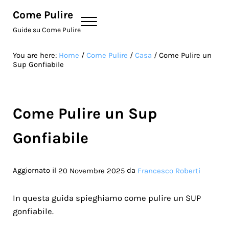
Skip to main content
Skip to site footer
Come Pulire
Menu
Guide su Come Pulire
You are here:
Home
/
Come Pulire
/
Casa
/
Come Pulire un
Sup Gonfiabile
Come Pulire un Sup
Gonfiabile
Aggiornato il
da
20 Novembre 2025
Francesco Roberti
In questa guida spieghiamo come pulire un SUP
gonfiabile.