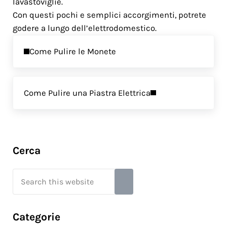
lavastoviglie.
Con questi pochi e semplici accorgimenti, potrete
godere a lungo dell’elettrodomestico.
Previous Post:
Come Pulire le Monete
Next Post:
Come Pulire una Piastra Elettrica
Sidebar
Cerca
Search this website
Submit search
Categorie