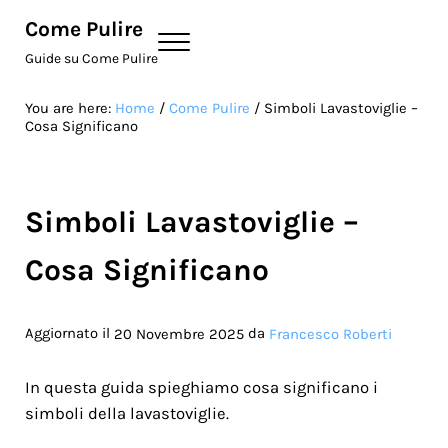
Skip to main content
Skip to site footer
Come Pulire
Menu
Guide su Come Pulire
You are here:
Home
/
Come Pulire
/
Simboli Lavastoviglie –
Cosa Significano
Simboli Lavastoviglie –
Cosa Significano
Aggiornato il
da
20 Novembre 2025
Francesco Roberti
In questa guida spieghiamo cosa significano i
simboli della lavastoviglie.