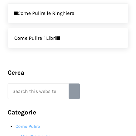
Previous Post:
Come Pulire le Ringhiera
Next Post:
Come Pulire i Libri
Sidebar
Cerca
Search this website
Submit search
Categorie
Come Pulire