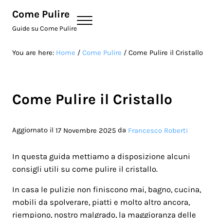
Skip to main content
Skip to site footer
Come Pulire
Menu
Guide su Come Pulire
You are here:
Home
/
Come Pulire
/
Come Pulire il Cristallo
Come Pulire il Cristallo
Aggiornato il
da
17 Novembre 2025
Francesco Roberti
In questa guida mettiamo a disposizione alcuni
consigli utili su come pulire il cristallo.
In casa le pulizie non finiscono mai, bagno, cucina,
mobili da spolverare, piatti e molto altro ancora,
riempiono, nostro malgrado, la maggioranza delle