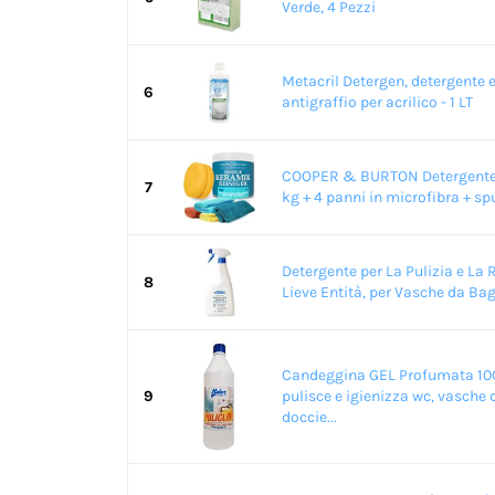
Verde, 4 Pezzi
Metacril Detergen, detergente 
6
antigraffio per acrilico - 1 LT
COOPER & BURTON Detergente 
7
kg + 4 panni in microfibra + s
Detergente per La Pulizia e La 
8
Lieve Entità, per Vasche da Bagn
Candeggina GEL Profumata 10
9
pulisce e igienizza wc, vasche 
doccie...