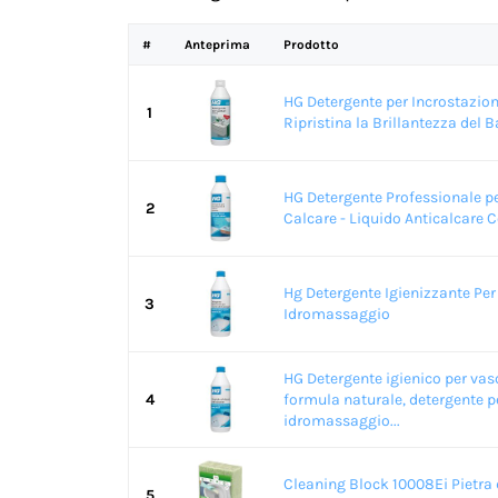
#
Anteprima
Prodotto
HG Detergente per Incrostazioni
1
Ripristina la Brillantezza del Ba
HG Detergente Professionale pe
2
Calcare - Liquido Anticalcare C
Hg Detergente Igienizzante Pe
3
Idromassaggio
HG Detergente igienico per va
4
formula naturale, detergente p
idromassaggio...
Cleaning Block 10008Ei Pietra 
5