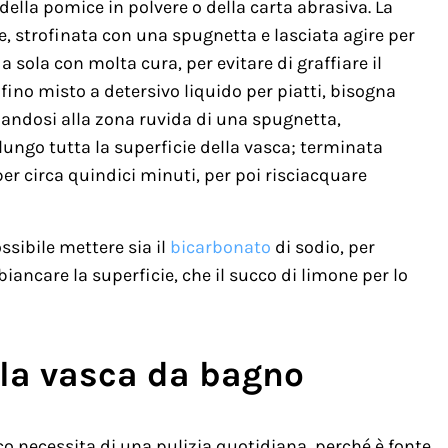
della pomice in polvere o della carta abrasiva. La
e, strofinata con una spugnetta e lasciata agire per
sola con molta cura, per evitare di graffiare il
fino misto a detersivo liquido per piatti, bisogna
dandosi alla zona ruvida di una spugnetta,
ungo tutta la superficie della vasca; terminata
per circa quindici minuti, per poi risciacquare
ossibile mettere sia il
bicarbonato
di sodio, per
biancare la superficie, che il succo di limone per lo
ella vasca da bagno
co necessita di una pulizia quotidiana, perché è fonte