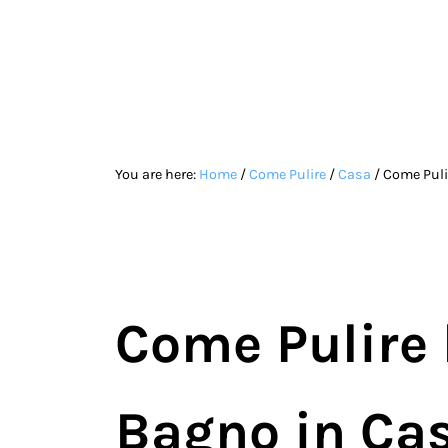
Skip to main content
Skip to site footer
You are here:
Home
/
Come Pulire
/
Casa
/
Come Puli
Come Pulire 
Bagno in Ca